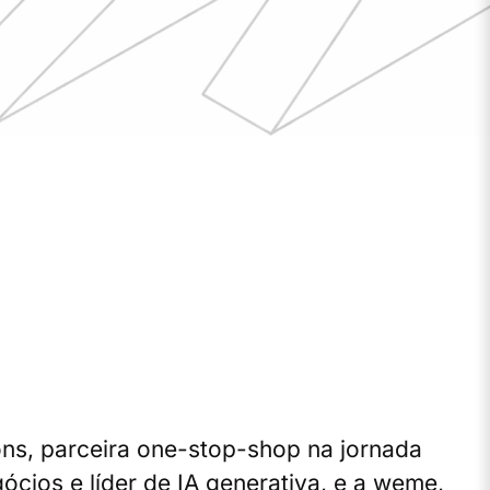
ons, parceira one-stop-shop na jornada
cios e líder de IA generativa, e a weme,