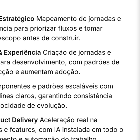
Estratégico
Mapeamento de jornadas e
ncia para priorizar fluxos e tomar
escopo antes de construir.
& Experiência
Criação de jornadas e
 para desenvolvimento, com padrões de
icção e aumentam adoção.
onentes e padrões escaláveis com
ines claros, garantindo consistência
locidade de evolução.
ct Delivery
Aceleração real na
e features, com IA instalada em todo o
imento e automação do trabalho