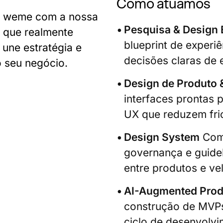
Como atuamos
a weme com a nossa
Pesquisa & Design 
o que realmente
blueprint de experiê
une estratégia e
decisões claras de 
o seu negócio.
Design de Produto 
interfaces prontas
UX que reduzem fr
Design System
Comp
governança e guidel
entre produtos e ve
AI-Augmented Produ
construção de MVPs 
ciclo de desenvolv