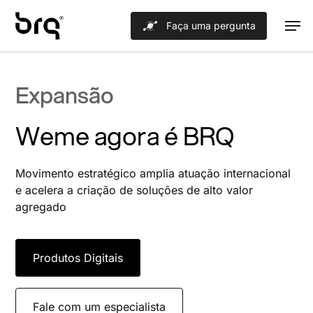
Skip
Men
Faça uma pergunta
to
main
content
Expansão
Weme agora é BRQ
Movimento estratégico amplia atuação internacional
e acelera a criação de soluções de alto valor
agregado
Produtos Digitais
Fale com um especialista