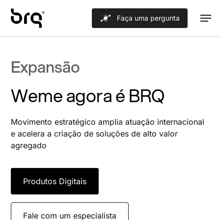
Skip
Men
Faça uma pergunta
to
main
content
Expansão
Weme agora é BRQ
Movimento estratégico amplia atuação internacional
e acelera a criação de soluções de alto valor
agregado
Produtos Digitais
Fale com um especialista