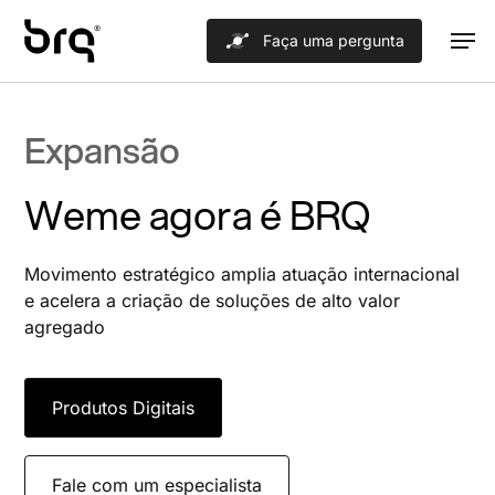
Skip
Men
Faça uma pergunta
to
main
content
Expansão
Weme agora é BRQ
Movimento estratégico amplia atuação internacional
e acelera a criação de soluções de alto valor
agregado
Produtos Digitais
Fale com um especialista