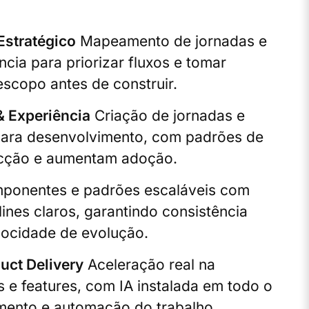
Estratégico
Mapeamento de jornadas e
ncia para priorizar fluxos e tomar
escopo antes de construir.
& Experiência
Criação de jornadas e
 para desenvolvimento, com padrões de
icção e aumentam adoção.
onentes e padrões escaláveis com
ines claros, garantindo consistência
locidade de evolução.
ct Delivery
Aceleração real na
e features, com IA instalada em todo o
imento e automação do trabalho