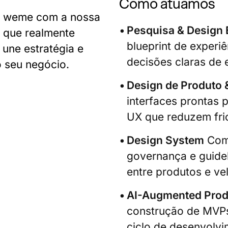
Como atuamos
a weme com a nossa
Pesquisa & Design 
o que realmente
blueprint de experiê
une estratégia e
decisões claras de 
o seu negócio.
Design de Produto 
interfaces prontas
UX que reduzem fr
Design System
Comp
governança e guidel
entre produtos e ve
AI-Augmented Produ
construção de MVPs 
ciclo de desenvolv