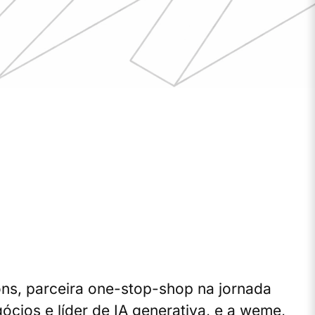
ons, parceira one-stop-shop na jornada
cios e líder de IA generativa, e a weme,