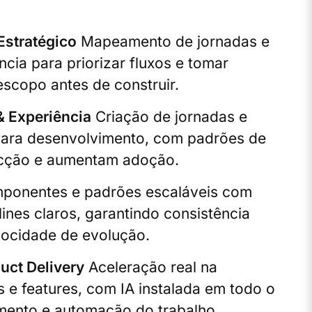
Estratégico
Mapeamento de jornadas e
ncia para priorizar fluxos e tomar
escopo antes de construir.
& Experiência
Criação de jornadas e
 para desenvolvimento, com padrões de
icção e aumentam adoção.
onentes e padrões escaláveis com
ines claros, garantindo consistência
locidade de evolução.
ct Delivery
Aceleração real na
e features, com IA instalada em todo o
imento e automação do trabalho