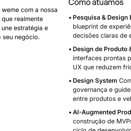
Como atuamos
a weme com a nossa
Pesquisa & Design 
o que realmente
blueprint de experiê
une estratégia e
decisões claras de 
o seu negócio.
Design de Produto 
interfaces prontas
UX que reduzem fr
Design System
Comp
governança e guidel
entre produtos e ve
AI-Augmented Produ
construção de MVPs 
ciclo de desenvolv