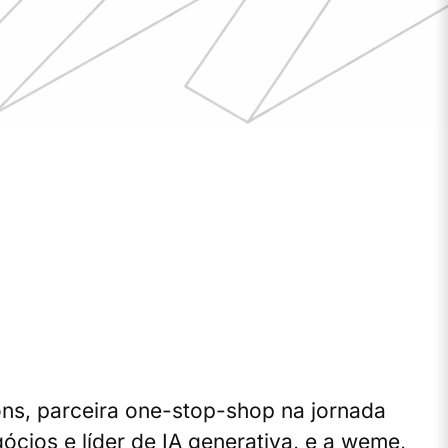
ons, parceira one-stop-shop na jornada
cios e líder de IA generativa, e a weme,